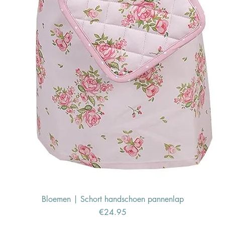
Bloemen | Schort handschoen pannenlap
Price
€24.95