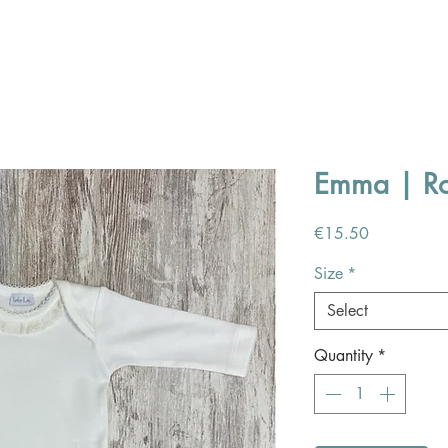
Emma | Ro
Price
€15.50
Size
*
Select
Quantity
*