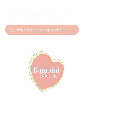
Bambini Boetiek
Contact
info@bambiniboet
06-24309335
Showroom op afs
achter het van de
Volg ons op soci