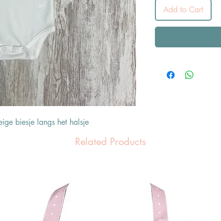
Add to Cart
ge biesje langs het halsje
Related Products