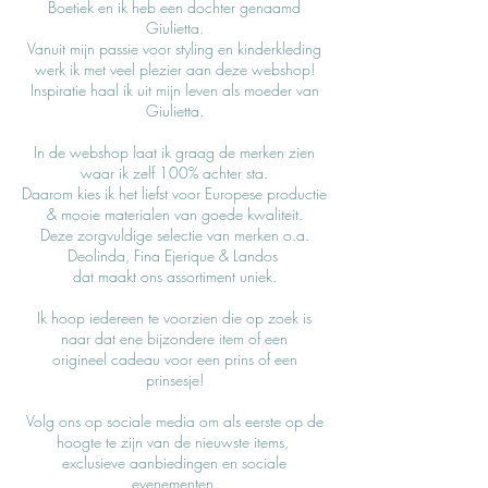
Boetiek en ik heb een dochter genaamd
Giulietta.
Vanuit mijn passie voor styling en kinderkleding
werk ik met veel plezier aan deze webshop!
Inspiratie haal ik uit mijn leven als moeder van
Giulietta.
In de webshop laat ik graag de merken zien
waar ik zelf 100% achter sta.
Daarom kies ik het liefst voor Europese productie
& mooie materialen van goede kwaliteit.
Deze zorgvuldige selectie van merken o.a.
Deolinda, Fina Ejerique & Landos
dat maakt ons assortiment uniek.
Ik hoop iedereen te voorzien die op zoek is
naar dat ene bijzondere item of een
origineel cadeau voor een prins of een
prinsesje!
Volg ons op sociale media om als eerste op de
hoogte te zijn van de nieuwste items,
exclusieve aanbiedingen en sociale
evenementen.