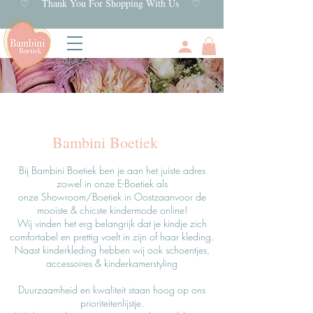
♡ Thank You For Shopping With Us ♡
Bambini Boetiek
Bij Bambini Boetiek ben je aan het juiste adres
zowel in onze E-Boetiek als
onze
S
howroom/Boetiek in Oostzaan
voor de
mooiste & chicste kindermode online!
Wij vinden het erg belangrijk dat je kindje zich
comfortabel en prettig voelt in zijn of haar kleding.
Naast kinderkleding hebben wij ook schoentjes,
accessoires & kinderkamerstyling
Duurzaamheid en kwaliteit staan hoog op ons
prioriteitenlijstje.