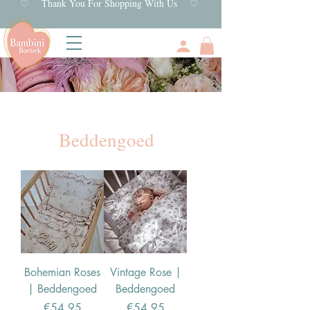
♡ Thank You For Shopping With Us ♡
Beddengoed
Bohemian Roses
Vintage Rose |
| Beddengoed
Beddengoed
Price
Price
€54.95
€54.95