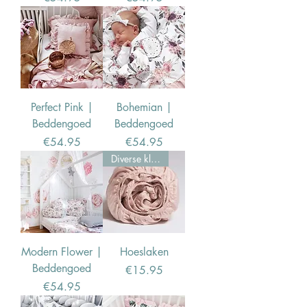
Perfect Pink |
Bohemian |
Beddengoed
Beddengoed
Price
Price
€54.95
€54.95
Diverse kleuren
Modern Flower |
Hoeslaken
Beddengoed
Price
€15.95
Price
€54.95