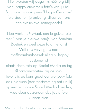
Hier worden wij dagelijks héél erg blij
van, happy customers foto's van jullie!!
Stuur ons nu ook jouw 'Happy Customer'
foto door en je ontvangt direct van ons
een exclusieve kortingscode!
Hoe werkt het? Maak een te gekke foto
met 1 van je nieuwe item(s) van Bambini
Boetiek en deel deze foto met ons!
Mail ons vervolgens naar
info@bambiniboetiek.nl
t.a.v. happy
customer óf
plaats deze foto op Social Media
en
tag
@bambiniboetiek bij de foto.
Tevens is de kans groot dat we jouw foto
ook plaatsen (met toestemming natuurlijk)
op een van onze Social Media kanalen,
waardoor duizenden dus jouw foto
kunnen zien!
We houden je niet langer op en kijken nu