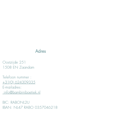
Adres
Oostzijde 251
1508 EN Zaandam
Telefoon nummer :
+31(0) 624309335
E-mailadres:
info@bambiniboetiek.nl
BIC: RABONL2U
IBAN: NL47 RABO 0357046218