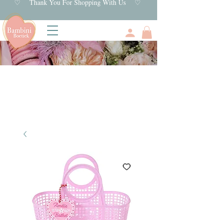
♡ Thank You For Shopping With Us ♡