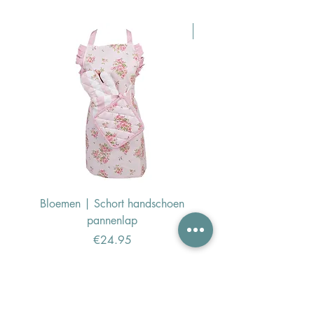
Pasen Tip
Bloemen | Schort handschoen
Konijn | Schort hand
pannenlap
Price
€24.95