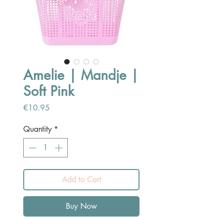
Amelie | Mandje |
Soft Pink
Price
€10.95
Quantity
*
Add to Cart
Buy Now