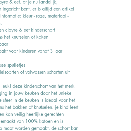
yre & eef. of je nu landelijk,
ingericht bent, er is altijd een artikel
tinformatie: kleur - roze, materiaal -
.
n clayre & eef kinderschort
s het knutselen of koken
lbaar
aakt voor kinderen vanaf 3 jaar
se spulletjes
elsoorten of volwassen schorten uit
 leuk! deze kinderschort van het merk
ging in jouw keuken door het unieke
 sfeer in de keuken is ideaal voor het
s het bakken of knutselen. je kind leert
n kan veilig heerlijke gerechten
 gemaakt van 100% katoen en is
 op maat worden gemaakt. de schort kan