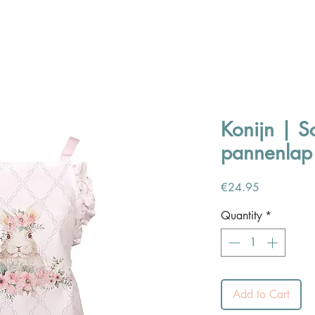
Konijn | S
pannenlap
Price
€24.95
Quantity
*
Add to Cart