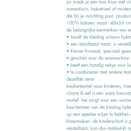
zo maak je een huis knus met cla
romantisch, industrieel of modern 
die bij je inrichting past. produc
100% katoen, maat - 48x56 cm
de belangrijke kenmerken van ee
• houdt de kleding schoon tijden
• een standaard maat; is verste
• kleiner formaat; speciaal gem
• geschikt voor de wasmachine
• heeft een handig vakje voor los
• te combineren met andere texti
dezelfde serie
keukentextiel voor kinderen, hoe
clayre & eef is een ware toevoe
motief. het zorgt voor een warme
beschermen van de kleding tijden
op een speelse wijze te bakken e
klaarmaken. de kinderschort is
verstelbaar, kan dus makkelijk