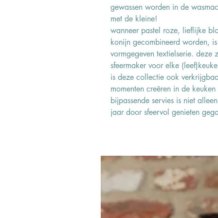
gewassen worden in de wasmachi
met de kleine!
wanneer pastel roze, lieflijke b
konijn gecombineerd worden, is 
vormgegeven textielserie. deze z
sfeermaker voor elke (leef)keuke
is deze collectie ook verkrijgba
momenten creëren in de keuken 
bijpassende servies is niet alle
jaar door sfeervol genieten geg