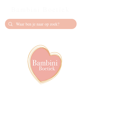
Bambini Boetiek
Contact
info@bambiniboet
06-24309335
Showroom op afs
achter het van de
Volg ons op soci