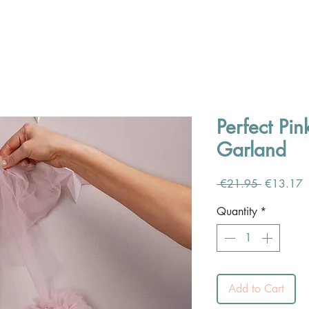
Perfect Pi
Garland
Regular
S
 €21.95 
€13.17
Price
P
Quantity
*
Add to Cart