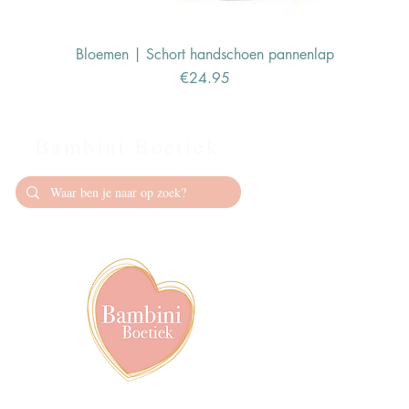
Bloemen | Schort handschoen pannenlap
Price
€24.95
Bambini Boetiek
Contact
info@bambiniboet
06-24309335
Showroom op afs
achter het van de
Volg ons op soci