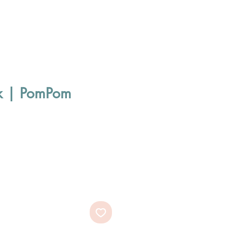
nk | PomPom
ale
rice