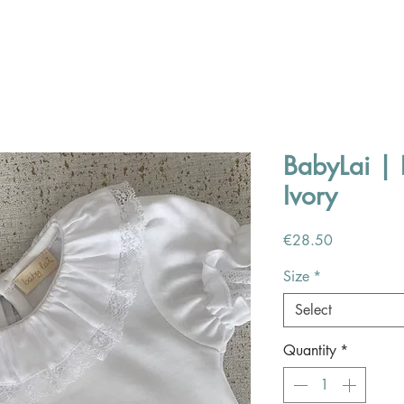
BabyLai | 
Ivory
Price
€28.50
Size
*
Select
Quantity
*