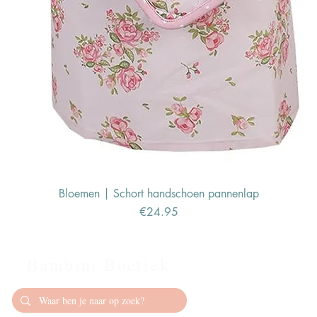
Bloemen | Schort handschoen pannenlap
Price
€24.95
Bambini Boetiek
Contact