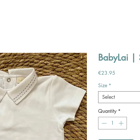
BabyLai | S
Price
€23.95
Size
*
Select
Quantity
*