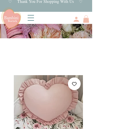
♡ Thank You For Shopping With Us ♡