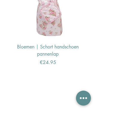
Bloemen | Schort handschoen
Konijn | Schort hand
pannenlap
Price
€24.95