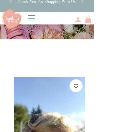
♡ Thank You For Shopping With Us ♡