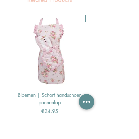
Pasen Tip
Bloemen | Schort handschoen
Konijn | Schort hand
pannenlap
Price
€24.95