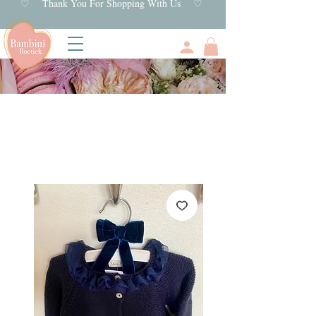
♡ Thank You For Shopping With Us ♡