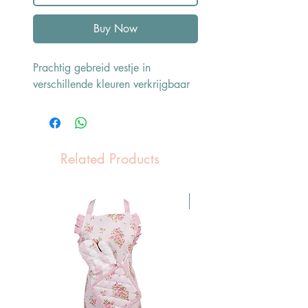
Buy Now
Prachtig gebreid vestje in
verschillende kleuren verkrijgbaar
Related Products
Pasen Tip