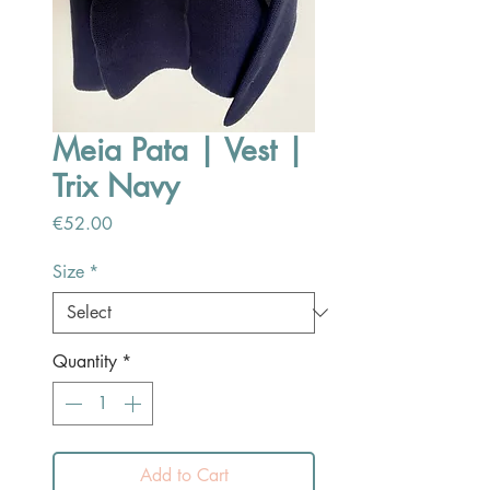
Meia Pata | Vest |
Trix Navy
Price
€52.00
Size
*
Quantity
*
Add to Cart