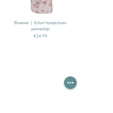
Bloemen | Schort handschoen
Konijn | Schort hand
pannenlap
Price
€24.95