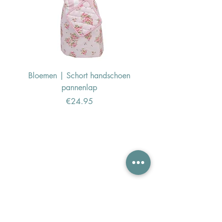
Bloemen | Schort handschoen
Konijn | Schort hand
pannenlap
Price
€24.95