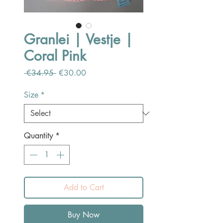
Granlei | Vestje |
Coral Pink
Regular
Sale
 €34.95 
€30.00
Price
Price
Size
*
Quantity
*
Add to Cart
Buy Now