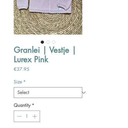
Granlei | Vestje |
Lurex Pink
Price
€37.95
Size
*
Quantity
*