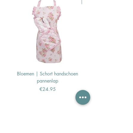
Pasen Tip
Bloemen | Schort handschoen
Konijn | Schort hand
pannenlap
Price
€24.95