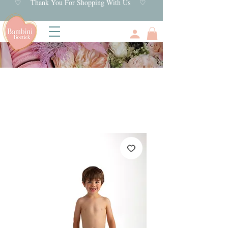
♡ Thank You For Shopping With Us ♡