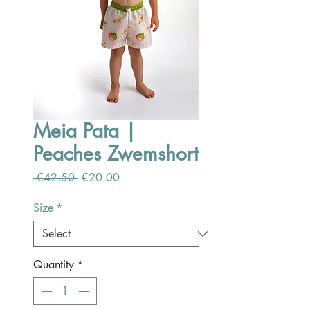
Meia Pata |
Peaches Zwemshort
Regular
Sale
 €42.50 
€20.00
Price
Price
Size
*
Quantity
*