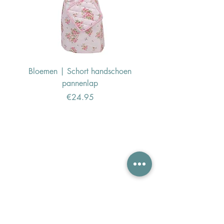
Bloemen | Schort handschoen
Konijn | Schort hand
pannenlap
Price
€24.95