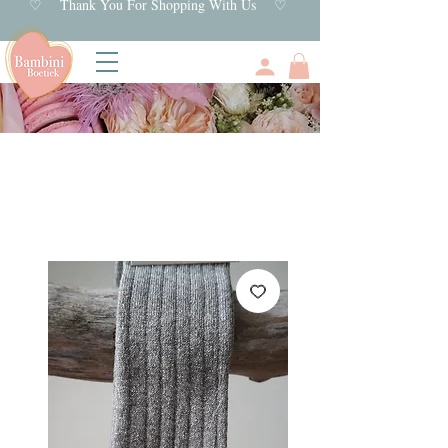
♡ Thank You For Shopping With Us ♡