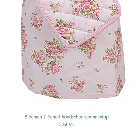
Bloemen | Schort handschoen pannenlap
Price
€24.95