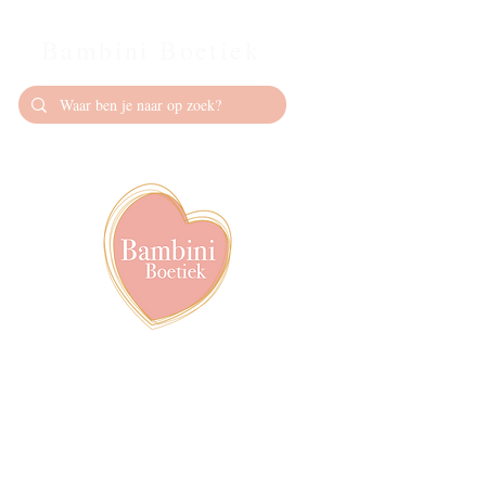
Bambini Boetiek
Contact
info@bambiniboet
06-24309335
Showroom op afs
achter het van de
Volg ons op soci