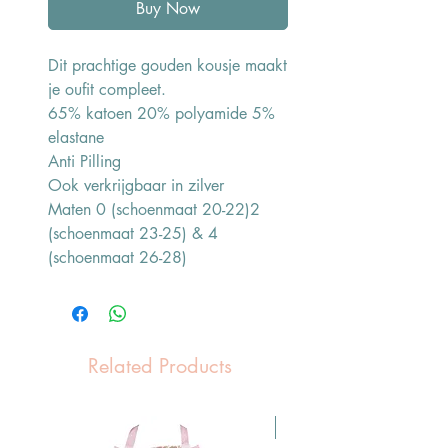
Buy Now
Dit prachtige gouden kousje maakt
je oufit compleet.
65% katoen 20% polyamide 5%
elastane
Anti Pilling
Ook verkrijgbaar in zilver
Maten 0 (schoenmaat 20-22)2
(schoenmaat 23-25) & 4
(schoenmaat 26-28)
Related Products
Pasen Tip