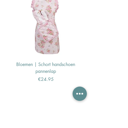
Bloemen | Schort handschoen
Konijn | Schort hand
pannenlap
Price
€24.95