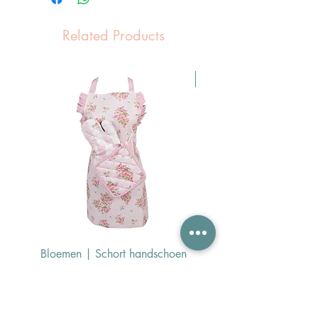
Related Products
Pasen Tip
Bloemen | Schort handschoen
Konijn | Schort hand
pannenlap
Price
€24.95