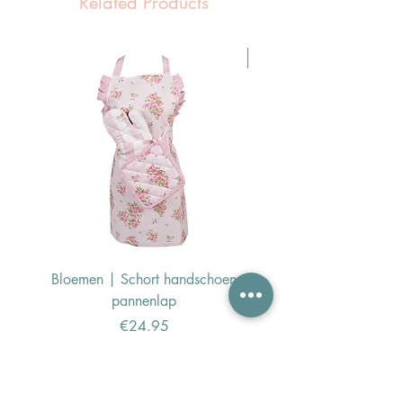
Related Products
Pasen Tip
Bloemen | Schort handschoen
Konijn | Schort hand
pannenlap
Price
€24.95