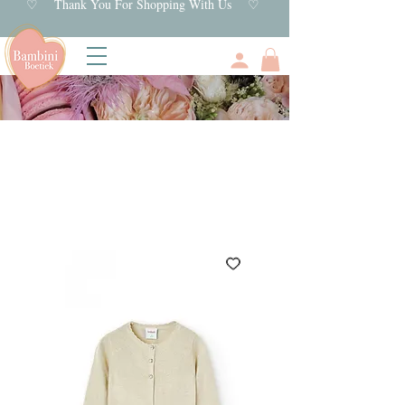
♡ Thank You For Shopping With Us ♡