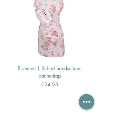
Bloemen | Schort handschoen
Konijn | Schort hand
pannenlap
Price
€24.95