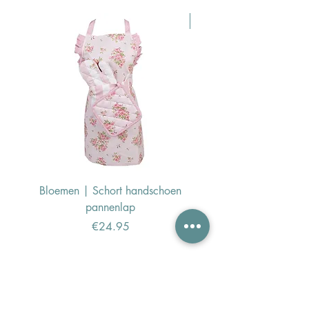
Pasen Tip
Bloemen | Schort handschoen
Konijn | Schort hand
pannenlap
Price
€24.95