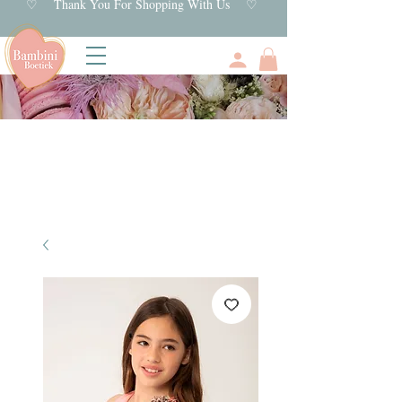
♡ Thank You For Shopping With Us ♡