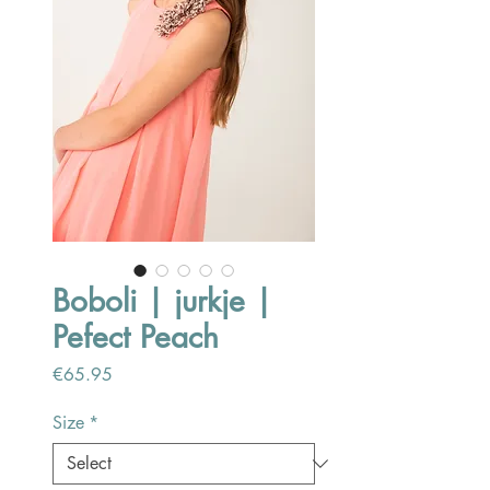
Boboli | jurkje |
Pefect Peach
Price
€65.95
Size
*