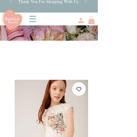
♡ Thank You For Shopping With Us ♡