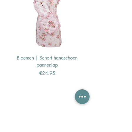
Bloemen | Schort handschoen
Konijn | Schort hand
pannenlap
Price
€24.95