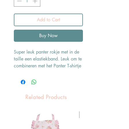
Add to Cart
Buy Now
Super leuk panter rokje met in de
taille een elastiekband. Leuk om te
combineren met het Panter T-shirtje
Related Products
Pasen Tip