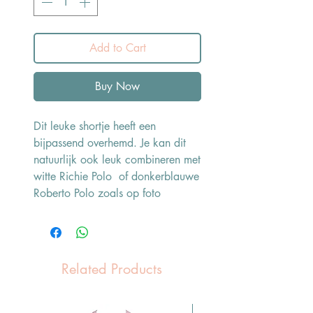
Add to Cart
Buy Now
Dit leuke shortje heeft een
bijpassend overhemd. Je kan dit
natuurlijk ook leuk combineren met
witte Richie Polo of donkerblauwe
Roberto Polo zoals op foto
Related Products
Pasen Tip