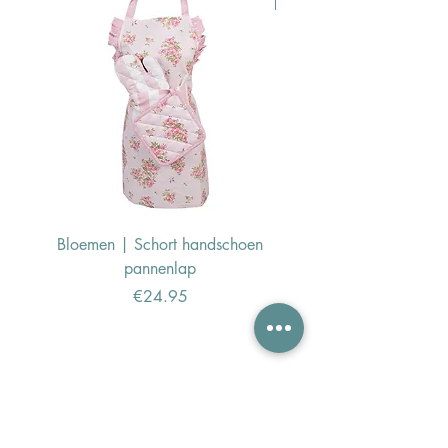
Bloemen | Schort handschoen
Konijn | Schort hand
pannenlap
Price
€24.95