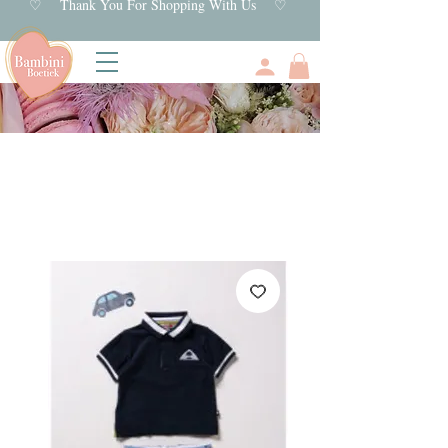
♡ Thank You For Shopping With Us ♡