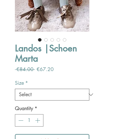
Landos |Schoen
Marta
Regular
Sale
 €84.00 
€67.20
Price
Price
Size
*
Quantity
*