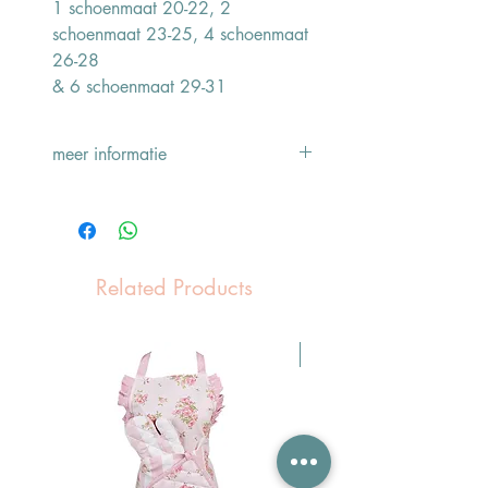
1 schoenmaat 20-22, 2
schoenmaat 23-25, 4 schoenmaat
26-28
& 6 schoenmaat 29-31
meer informatie
Samenstelling: 80% katoen - 17%
polyamide - 3% elasthan
Wasvoorschriften: niet in de droger
doen
Related Products
Pasen Tip