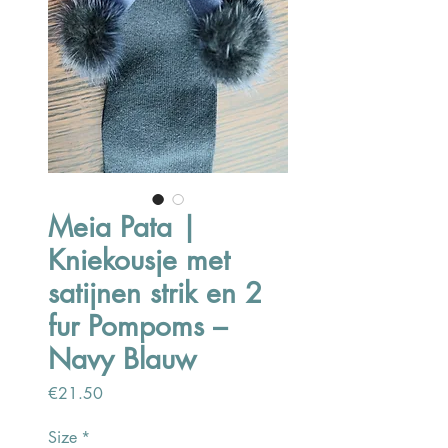
Meia Pata |
Kniekousje met
satijnen strik en 2
fur Pompoms –
Navy Blauw
Price
€21.50
Size
*