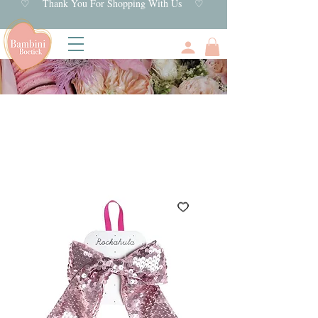
♡ Thank You For Shopping With Us ♡