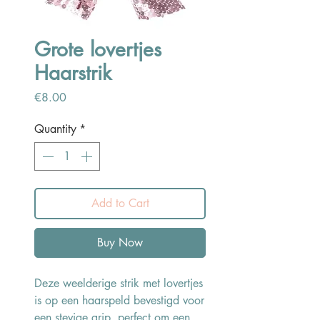
Grote lovertjes
Haarstrik
Price
€8.00
Quantity
*
Add to Cart
Buy Now
Deze weelderige strik met lovertjes
is op een haarspeld bevestigd voor
een stevige grip, perfect om een ​​