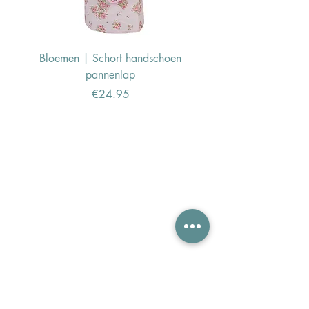
Bloemen | Schort handschoen
Konijn | Schort hand
pannenlap
Price
€24.95