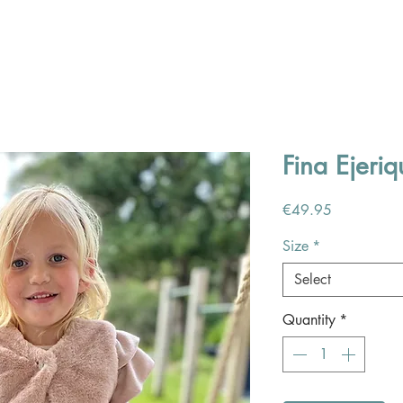
Fina Ejeriq
Price
€49.95
Size
*
Select
Quantity
*