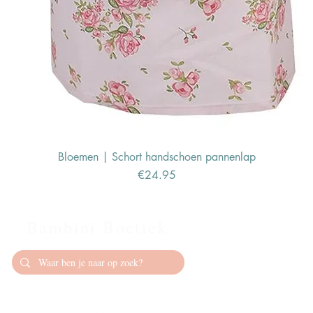
Bloemen | Schort handschoen pannenlap
Price
€24.95
Bambini Boetiek
Contact
info@bambiniboet
06-24309335