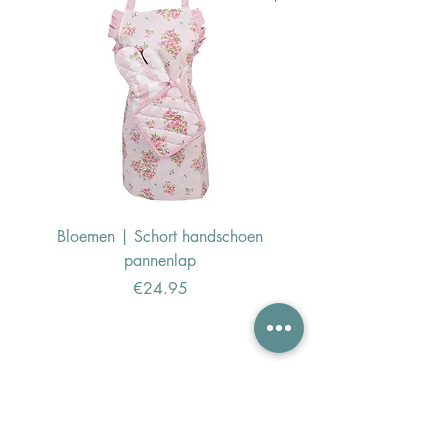
Bloemen | Schort handschoen
Konijn | Schort hand
pannenlap
Price
€24.95