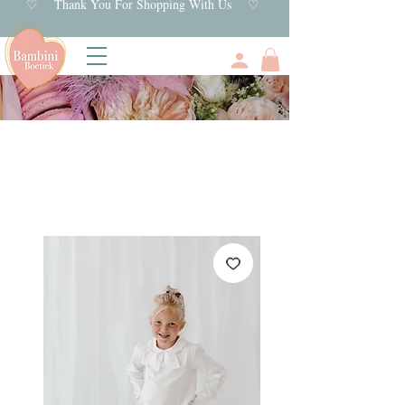
♡ Thank You For Shopping With Us ♡