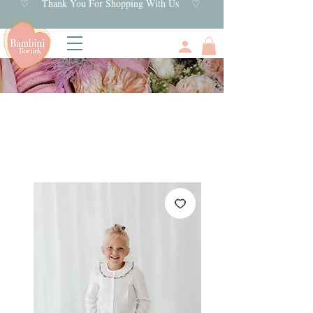
♡ Thank You For Shopping With Us ♡