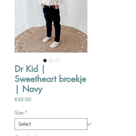
Dr Kid |
Sweetheart broekje
| Navy
Price
€45.00
Size
*