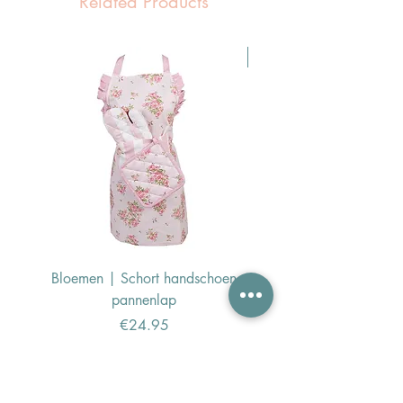
Related Products
Pasen Tip
Bloemen | Schort handschoen
Konijn | Schort hand
pannenlap
Price
€24.95