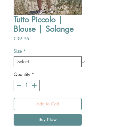
Tutto Piccolo |
Blouse | Solange
Price
€39.95
Size
*
Quantity
*
Add to Cart
Buy Now