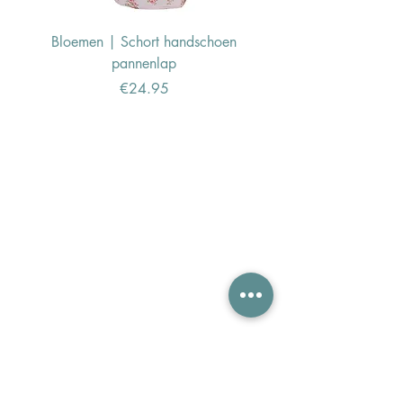
Bloemen | Schort handschoen
Konijn | Schort hand
pannenlap
Price
€24.95