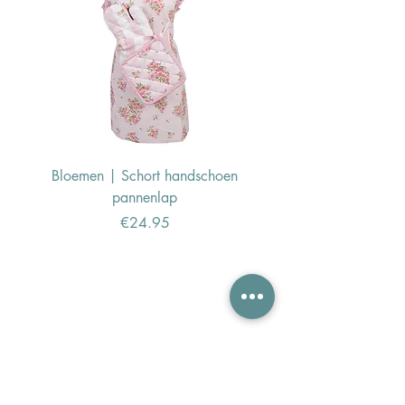
Bloemen | Schort handschoen
Konijn | Schort hand
pannenlap
Price
€24.95