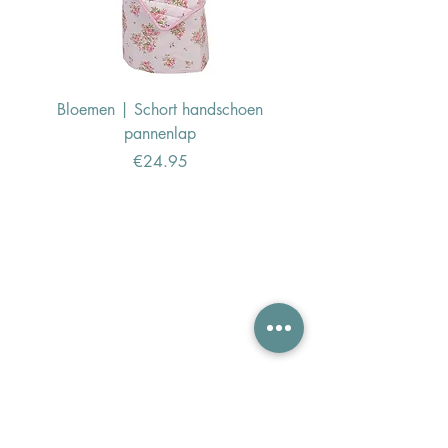
Bloemen | Schort handschoen
Konijn | Schort hand
pannenlap
Price
€24.95