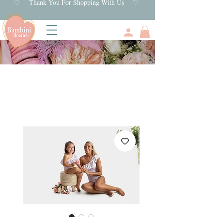
♡ Thank You For Shopping With Us ♡