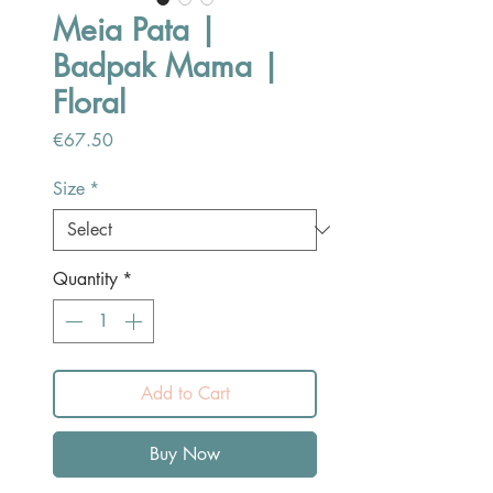
Meia Pata |
Badpak Mama |
Floral
Price
€67.50
Size
*
Quantity
*
Add to Cart
Buy Now