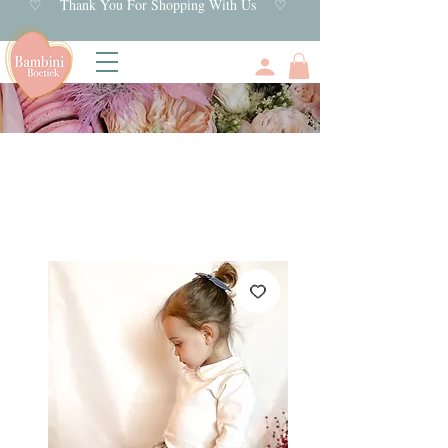
♡ Thank You For Shopping With Us ♡