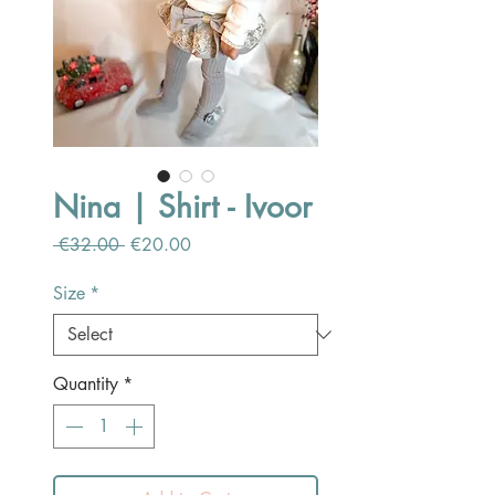
Nina | Shirt - Ivoor
Regular
Sale
 €32.00 
€20.00
Price
Price
Size
*
Quantity
*