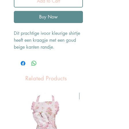
Add to Cart
Buy Now
Dit prachtige ivoor kleurige shirtje
heeft een kraagje met een goud
beige kanten randje.
Related Products
Pasen Tip