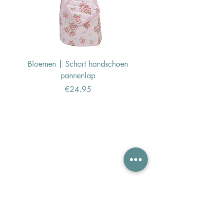
Bloemen | Schort handschoen
Konijn | Schort hand
pannenlap
Price
€24.95