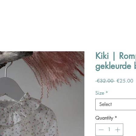
Kiki | Rom
gekleurde
Regular
S
 €32.00 
€25.00
Price
P
Size
*
Select
Quantity
*