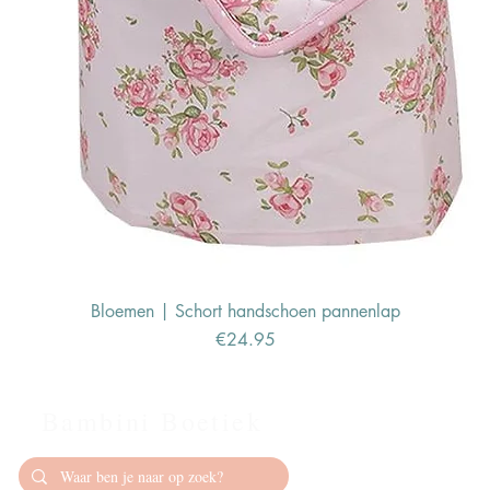
Bloemen | Schort handschoen pannenlap
Price
€24.95
Bambini Boetiek
Contact