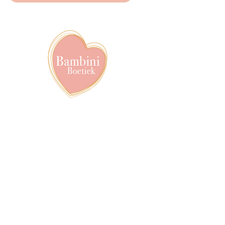
info@bambiniboet
06-24309335
Showroom op afs
achter het van de
Volg ons op soci
pyright © 2020-2026, Proudly created by Roxanna Ringnalda | Bambini Boetiek