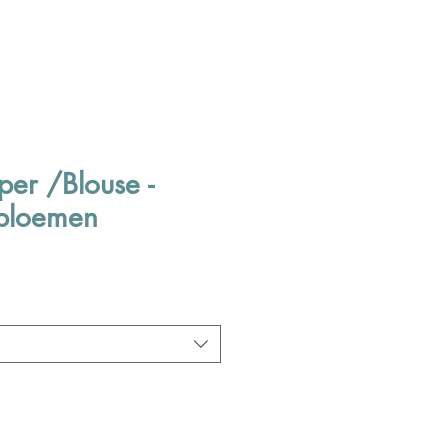
per /Blouse -
 bloemen
ale
rice