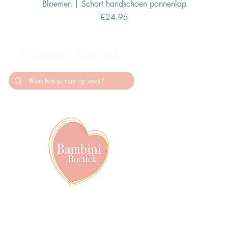
Bloemen | Schort handschoen pannenlap
Price
€24.95
Bambini Boetiek
Contact
info@bambiniboet
06-24309335
Showroom op afs
achter het van de
Volg ons op soci