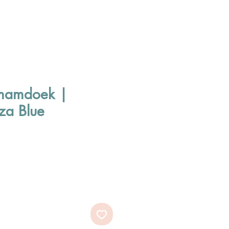
mamdoek |
iza Blue