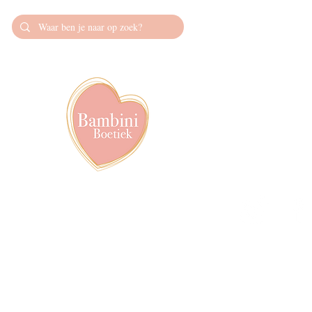
Contact
info@bambiniboet
06-24309335
Showroom op afs
achter het van de
Volg ons op soci