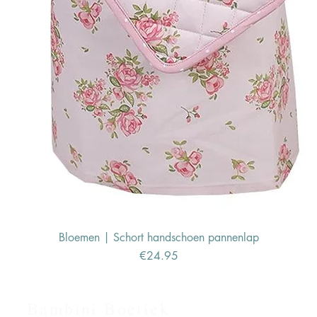
Bloemen | Schort handschoen pannenlap
Price
€24.95
Bambini Boetiek