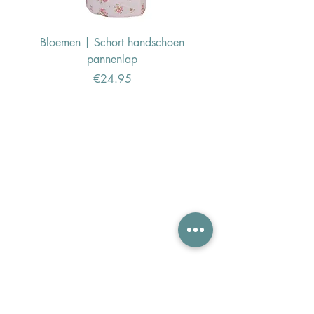
Bloemen | Schort handschoen
Konijn | Schort hand
pannenlap
Price
€24.95