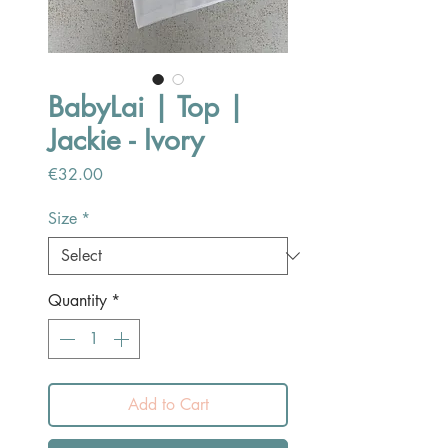
BabyLai | Top |
Jackie - Ivory
Price
€32.00
Size
*
Quantity
*
Add to Cart