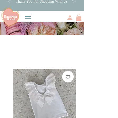
♡ Thank You For Shopping With Us ♡