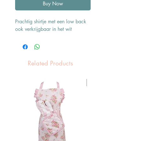
Buy Now
Prachtig shirtje met een low back
ook verkrijgbaar in het wit
Related Products
Pasen Tip