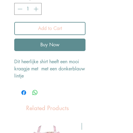
Add to Cart
Buy Now
Dit heerlijke shirt heeft een mooi
kraagje met met een donkerblauw
lintje
Related Products
Pasen Tip