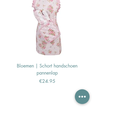
Bloemen | Schort handschoen
Konijn | Schort hand
pannenlap
Price
€24.95