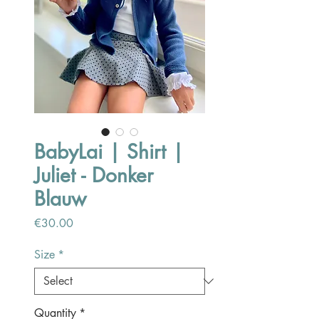
BabyLai | Shirt |
Juliet - Donker
Blauw
Price
€30.00
Size
*
Quantity
*